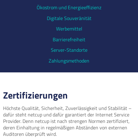
Ökostrom und Energieeffizienz
Digitale Souveränität
Werbemittel
Barrierefreiheit
Server-Standorte
Zahlungsmethoden
Zertifizierungen
Höchste Qualität, Sicherheit, Zuverlässigkeit und Stabilität –
dafür steht netcup und dafür garantiert der Internet Service
Provider. Denn netcup ist nach strengen Normen zertifiziert,
deren Einhaltung in regelmäßigen Abständen von externen
Auditoren überprüft wird.