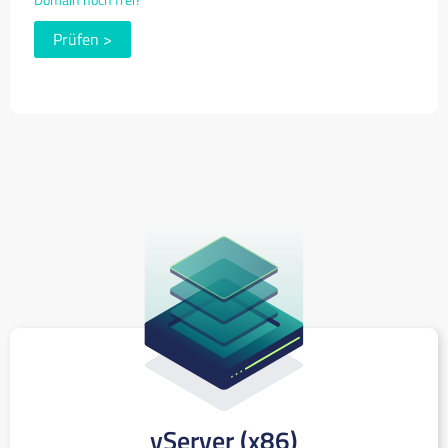
Prüfen
>
vServer (x86)