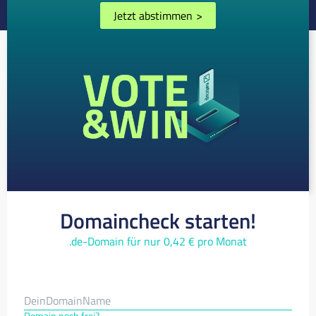
Jetzt abstimmen
>
Domaincheck starten!
.de-Domain für nur 0,42 € pro Monat
Domain noch frei?