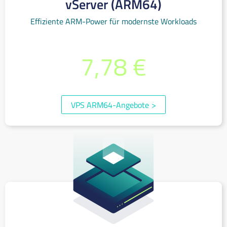
vServer (ARM64)
Effiziente ARM-Power für modernste Workloads
bereits ab monatlich
7,78 €
(inkl. 19% MwSt.)
VPS ARM64-Angebote
>