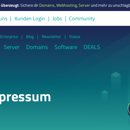
s überzeugt
:
Sichere dir
Domains
,
Webhosting
,
Server
und mehr zu unschlagb
uns
Kunden Login
Jobs
Community
Enterprise
|
Blog
|
Newsletter
|
Status
Server
Domains
Software
DEALS
mpressum