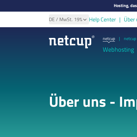
Hosting, da
Help Center
Über 
DE
/ MwSt.
19%
netcup
|
netcup 
Webhosting
Über uns - I