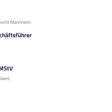
ericht Mannheim
chäftsführer
 MStV
oben)