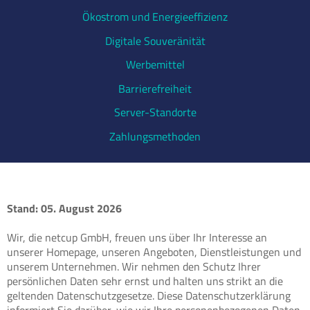
Ökostrom und Energieeffizienz
Digitale Souveränität
Werbemittel
Barrierefreiheit
Server-Standorte
Zahlungsmethoden
Stand: 05. August 2026
Wir, die netcup GmbH, freuen uns über Ihr Interesse an
unserer Homepage, unseren Angeboten, Dienstleistungen und
unserem Unternehmen. Wir nehmen den Schutz Ihrer
persönlichen Daten sehr ernst und halten uns strikt an die
geltenden Datenschutzgesetze. Diese Datenschutzerklärung
informiert Sie darüber, wie wir Ihre personenbezogenen Daten