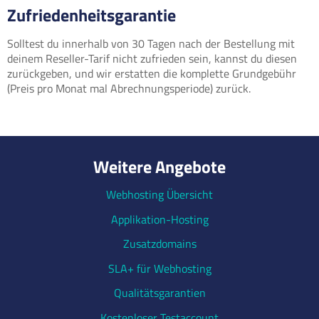
Zufriedenheitsgarantie
Solltest du innerhalb von 30 Tagen nach der Bestellung mit
deinem Reseller-Tarif nicht zufrieden sein, kannst du diesen
zurückgeben, und wir erstatten die komplette Grundgebühr
(Preis pro Monat mal Abrechnungsperiode) zurück.
Weitere Angebote
Webhosting Übersicht
Applikation-Hosting
Zusatzdomains
SLA+ für Webhosting
Qualitätsgarantien
Kostenloser Testaccount