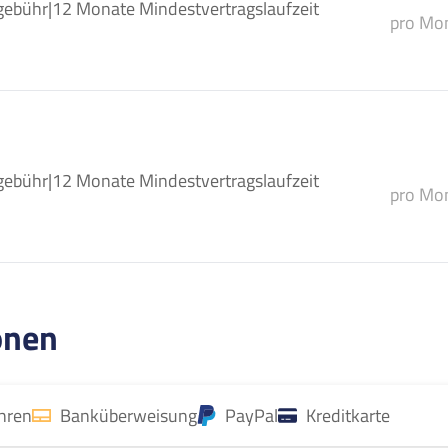
gebühr
|
12 Monate Mindestvertragslaufzeit
pro Mon
gebühr
|
12 Monate Mindestvertragslaufzeit
pro Mon
onen
ahren
Banküberweisung
PayPal
Kreditkarte