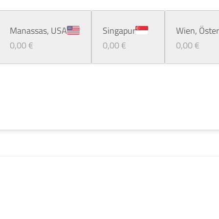
Manassas, USA
Singapur
Wien, Öster
Vereinigte Staaten
MENU.TOPBAR.COUNTRIES.SG
Österreich
0,00 €
0,00 €
0,00 €