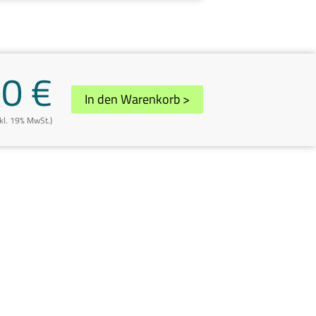
00 €
In den Warenkorb
>
nkl. 19% MwSt.)