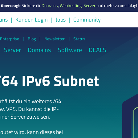
s überzeugt
:
Sichere dir
Domains
,
Webhosting
,
Server
und mehr zu unschlagb
uns
Kunden Login
Jobs
Community
Enterprise
|
Blog
|
Newsletter
|
Status
Server
Domains
Software
DEALS
/64 IPv6 Subnet
hältst du ein weiteres /64
w. VPS. Du kannst die IP-
iner Server zuweisen.
outet wird, kann dieses bei