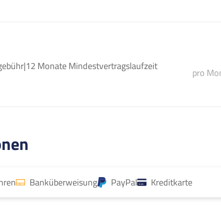
gebühr
|
12 Monate Mindestvertragslaufzeit
pro Mon
onen
ahren
Banküberweisung
PayPal
Kreditkarte