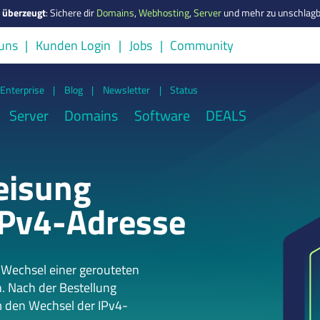
s überzeugt
:
Sichere dir
Domains
,
Webhosting
,
Server
und mehr zu unschlagb
uns
Kunden Login
Jobs
Community
Enterprise
|
Blog
|
Newsletter
|
Status
Server
Domains
Software
DEALS
eisung
IPv4-Adresse
 Wechsel einer gerouteten
. Nach der Bestellung
m den Wechsel der IPv4-