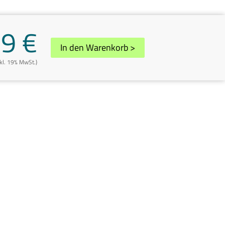
9 €
In den Warenkorb
>
nkl. 19% MwSt.)