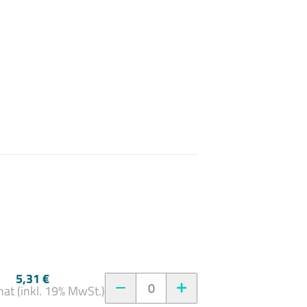
5,31 €
0
at (inkl. 19% MwSt.)