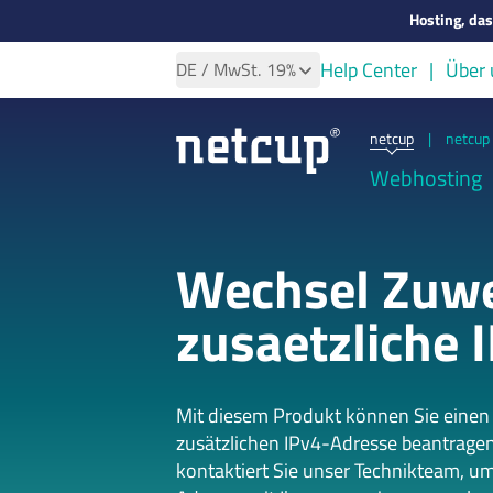
Hosting, da
Help Center
Über 
DE
/ MwSt.
19%
netcup
|
netcup 
Webhosting
Wechsel Zuw
zusaetzliche 
Mit diesem Produkt können Sie einen
zusätzlichen IPv4-Adresse beantragen
kontaktiert Sie unser Technikteam, u