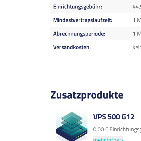
Einrichtungsgebühr
44,
Mindestvertragslaufzeit
1 
Abrechnungsperiode
1 
Versandkosten
kei
Zusatzprodukte
VPS 500 G12
0,00 € Einrichtungs
mehr Infos >