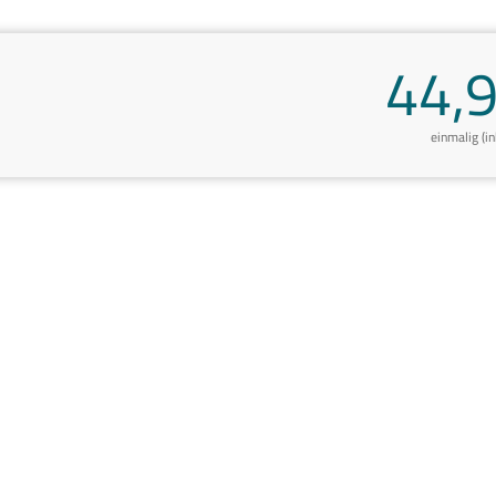
44,9
einmalig (i