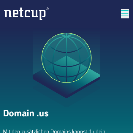
Län
Domain .us
Mit den zusätzlichen Domains kannst du dein