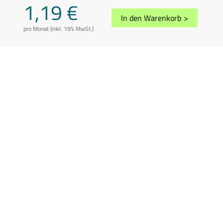
1,19 €
In den Warenkorb
>
pro Monat (inkl. 19% MwSt.)
AGB
Datenschutz
Impressum
Disclaimer
Whistleblowing
Vertrag kündigen
Abuse melden
Sitemap
Cookie-Einstellungen
In Übereinstimmung mit der Richtlinie 2006/112/EG in der geänderten
Fassung können die Preise je nach Wohnsitzland des Kunden variieren.
Preis inkl. 19% USt.