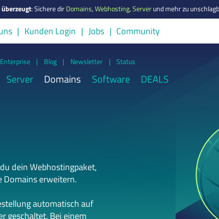
s überzeugt
:
Sichere dir
Domains
,
Webhosting
,
Server
und mehr zu unschlagb
uns
Kunden Login
Jobs
Community
Enterprise
|
Blog
|
Newsletter
|
Status
Server
Domains
Software
DEALS
 du dein Webhostingpaket,
e Domains erweitern.
estellung automatisch auf
r geschaltet. Bei einem