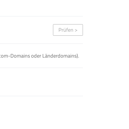
Prüfen
>
. .com-Domains oder Länderdomains).