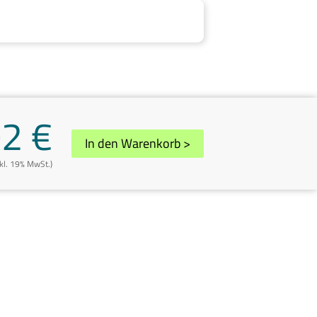
02 €
In den Warenkorb
>
nkl. 19% MwSt.)