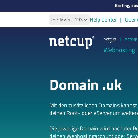
Hosting, da
Help Center
Über 
DE
/ MwSt.
19%
netcup
|
netcup 
Webhosting
Domain .uk
Mit den zusätzlichen Domains kannst
deinen Root- oder vServer um weiter
Die jeweilige Domain wird nach der B
deinen Webhostingaccount oder Serve