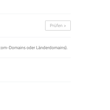
Prüfen
>
. .com-Domains oder Länderdomains).