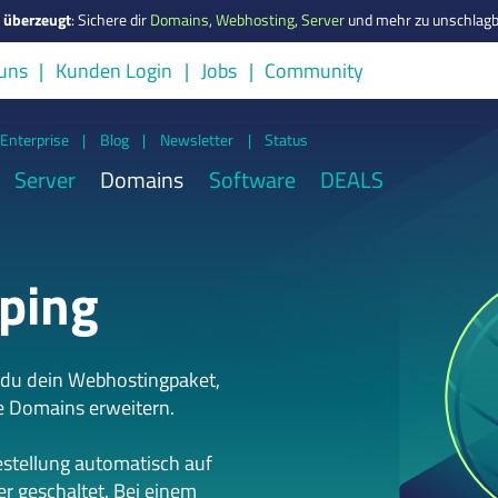
s überzeugt
:
Sichere dir
Domains
,
Webhosting
,
Server
und mehr zu unschlagb
uns
Kunden Login
Jobs
Community
Enterprise
|
Blog
|
Newsletter
|
Status
Server
Domains
Software
DEALS
ping
 du dein Webhostingpaket,
e Domains erweitern.
estellung automatisch auf
r geschaltet. Bei einem