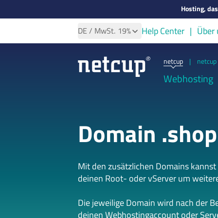
Hosting, da
Help Center
Über 
DE
/ MwSt.
19%
netcup
|
netcup 
Webhosting
Domain .shop
Mit den zusätzlichen Domains kannst
deinen Root- oder vServer um weiter
Die jeweilige Domain wird nach der B
deinen Webhostingaccount oder Serve