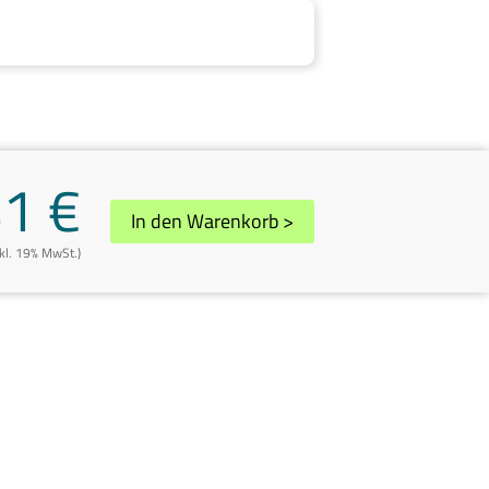
41 €
In den Warenkorb
>
nkl. 19% MwSt.)