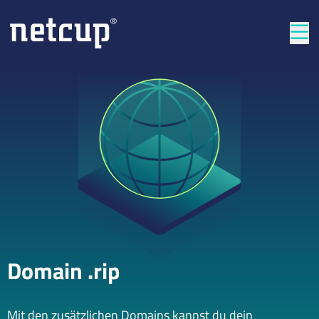
Län
Domain .rip
Mit den zusätzlichen Domains kannst du dein