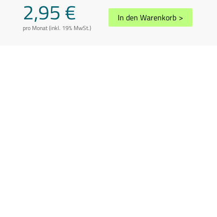
2,95 €
In den Warenkorb
>
pro Monat (inkl. 19% MwSt.)
AGB
Datenschutz
Impressum
Disclaimer
Whistleblowing
Vertrag kündigen
Abuse melden
Sitemap
Cookie-Einstellungen
In Übereinstimmung mit der Richtlinie 2006/112/EG in der geänderten
Fassung können die Preise je nach Wohnsitzland des Kunden variieren.
Preis inkl. 19% USt.