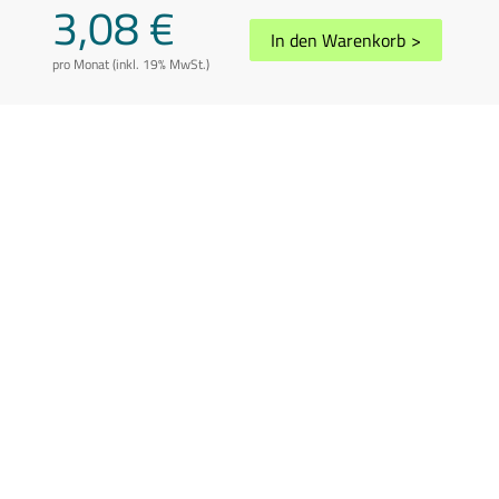
3,08 €
In den Warenkorb
>
pro Monat (inkl. 19% MwSt.)
AGB
Datenschutz
Impressum
Disclaimer
Whistleblowing
Vertrag kündigen
Abuse melden
Sitemap
Cookie-Einstellungen
In Übereinstimmung mit der Richtlinie 2006/112/EG in der geänderten
Fassung können die Preise je nach Wohnsitzland des Kunden variieren.
Preis inkl. 19% USt.