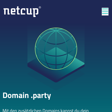
Län
Domain .party
Mit den zusätzlichen Domains kannst du dein