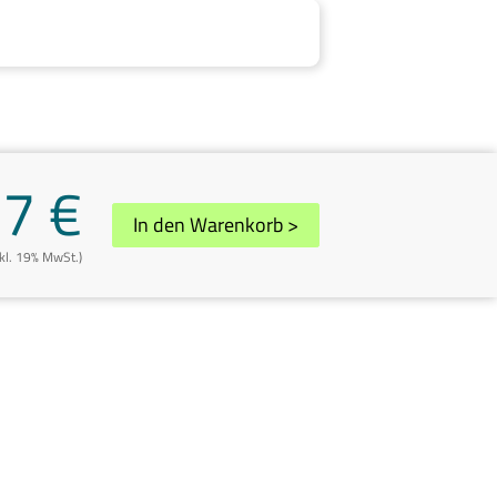
77 €
In den Warenkorb
>
nkl. 19% MwSt.)