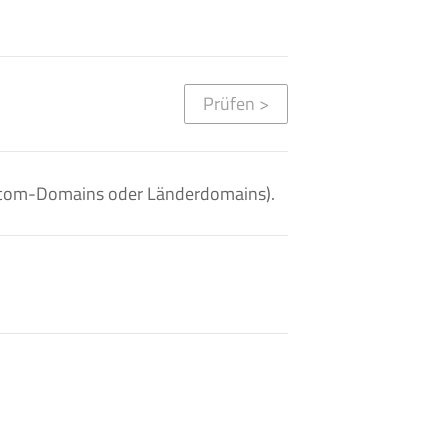
Prüfen
>
. .com-Domains oder Länderdomains).