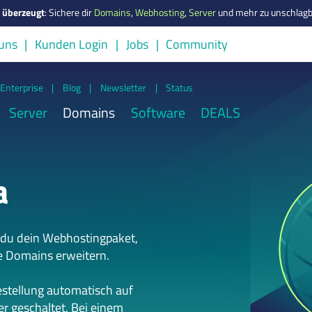
s überzeugt
:
Sichere dir
Domains
,
Webhosting
,
Server
und mehr zu unschlagb
uns
Kunden Login
Jobs
Community
Enterprise
|
Blog
|
Newsletter
|
Status
Server
Domains
Software
DEALS
a
 du dein Webhostingpaket,
e Domains erweitern.
estellung automatisch auf
r geschaltet. Bei einem