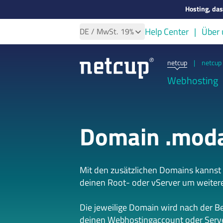
Hosting, da
Help Center
Über 
DE
/ MwSt.
19%
netcup
|
netcup 
Webhosting
Domain .mod
Mit den zusätzlichen Domains kannst
deinen Root- oder vServer um weiter
Die jeweilige Domain wird nach der B
deinen Webhostingaccount oder Serve