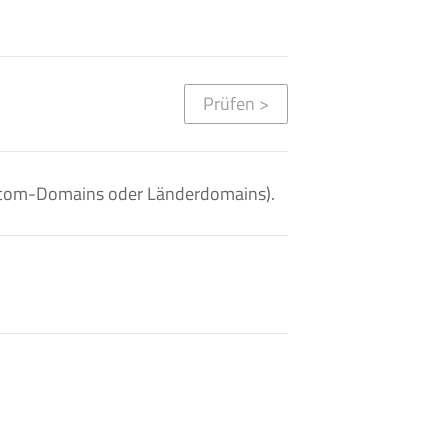
Prüfen
>
. .com-Domains oder Länderdomains).