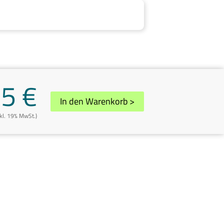
25 €
In den Warenkorb
>
nkl. 19% MwSt.)