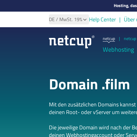
Hosting, da
Help Center
Über 
DE
/ MwSt.
19%
netcup
|
netcup 
Webhosting
Domain .film
Mit den zusätzlichen Domains kannst
deinen Root- oder vServer um weiter
Die jeweilige Domain wird nach der B
deinen Webhostingaccount oder Serve