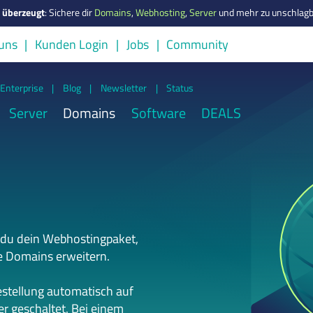
s überzeugt
:
Sichere dir
Domains
,
Webhosting
,
Server
und mehr zu unschlagb
uns
Kunden Login
Jobs
Community
Enterprise
|
Blog
|
Newsletter
|
Status
Server
Domains
Software
DEALS
 du dein Webhostingpaket,
e Domains erweitern.
estellung automatisch auf
r geschaltet. Bei einem