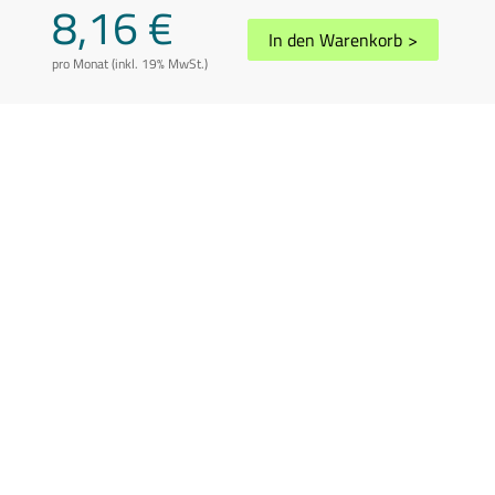
8,16 €
In den Warenkorb
>
pro Monat (inkl. 19% MwSt.)
AGB
Datenschutz
Impressum
Disclaimer
Whistleblowing
Vertrag kündigen
Abuse melden
Sitemap
Cookie-Einstellungen
In Übereinstimmung mit der Richtlinie 2006/112/EG in der geänderten
Fassung können die Preise je nach Wohnsitzland des Kunden variieren.
Preis inkl. 19% USt.