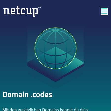
Län
Domain .codes
Mit den zusätzlichen Domains kannst du dein