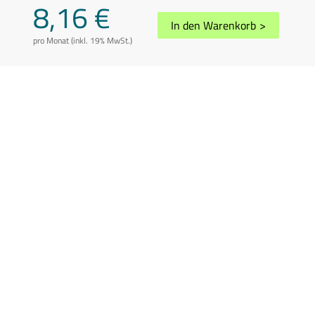
8,16 €
In den Warenkorb
>
pro Monat (inkl. 19% MwSt.)
AGB
Datenschutz
Impressum
Disclaimer
Whistleblowing
Vertrag kündigen
Abuse melden
Sitemap
Cookie-Einstellungen
In Übereinstimmung mit der Richtlinie 2006/112/EG in der geänderten
Fassung können die Preise je nach Wohnsitzland des Kunden variieren.
Preis inkl. 19% USt.