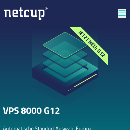
Län
JETZT NEU: G12
VPS 8000 G12
Automatische Standort Auswahl Europa