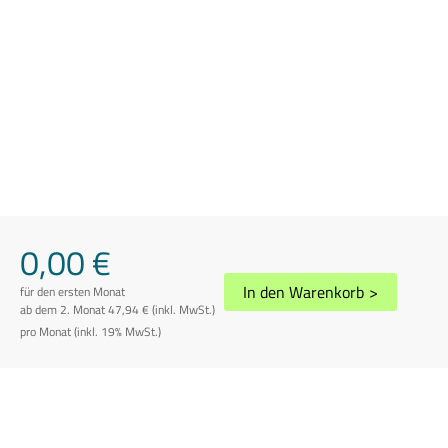
0,00 €
In den Warenkorb
>
für den ersten Monat
ab dem 2. Monat 47,94 € (inkl. MwSt.)
pro Monat (inkl. 19% MwSt.)
AGB
Datenschutz
Impressum
Disclaimer
Whistleblowing
Vertrag kündigen
Abuse melden
Sitemap
Cookie-Einstellungen