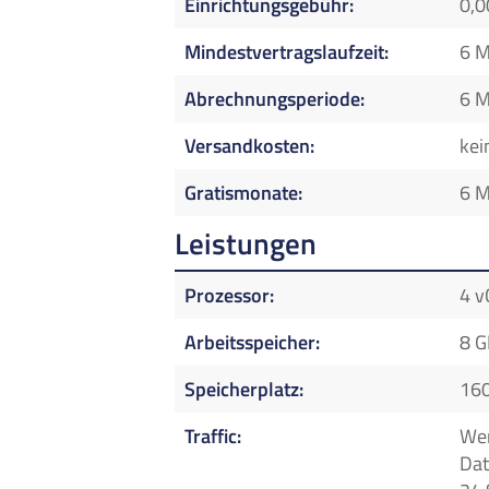
Einrichtungsgebühr
0,0
Mindestvertragslaufzeit
6 
Abrechnungsperiode
6 
Versandkosten
kei
Gratismonate
6 
Leistungen
Prozessor
4 v
Arbeitsspeicher
8 
Speicherplatz
16
Traffic
Wen
Dat