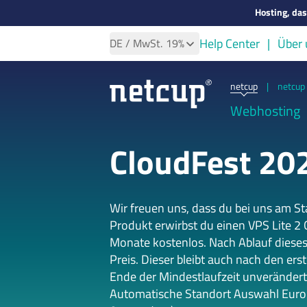
Hosting, da
Help Center
Über 
DE
/ MwSt.
19%
netcup
|
netcup 
Webhosting
CloudFest 202
Wir freuen uns, dass du bei uns am S
Produkt erwirbst du einen VPS Lite 2 
Monate kostenlos. Nach Ablauf dieses 
Preis. Dieser bleibt auch nach den er
Ende der Mindestlaufzeit unverändert
Automatische Standort Auswahl Europ