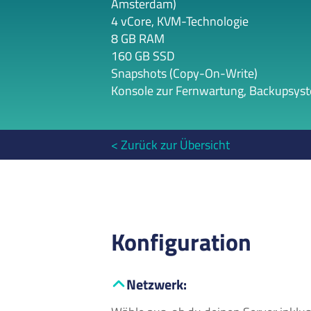
Amsterdam)
4 vCore, KVM-Technologie
8 GB RAM
160 GB SSD
Snapshots (Copy-On-Write)
Konsole zur Fernwartung, Backupsyst
Zurück zur Übersicht
Konfiguration
Netzwerk
: