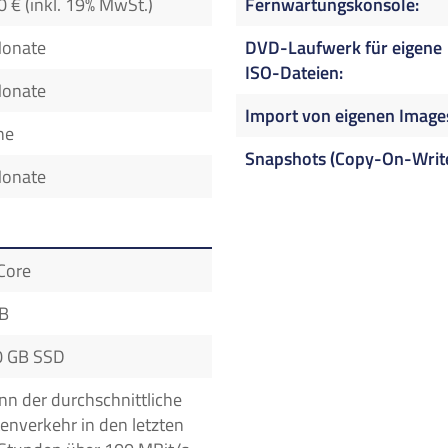
0 € (inkl. 19% MwSt.)
Fernwartungskonsole
Monate
DVD-Laufwerk für eigene
ISO-Dateien
Monate
Import von eigenen Image
ne
Snapshots (Copy-On-Writ
Monate
Core
GB
0 GB SSD
n der durchschnittliche
enverkehr in den letzten