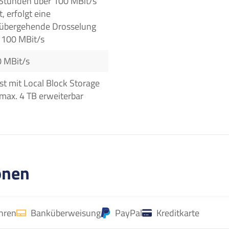
Stunden über 100 MBit/s
t, erfolgt eine
übergehende Drosselung
 100 MBit/s
 MBit/s
 ist mit Local Block Storage
 max. 4 TB erweiterbar
onen
ahren
Banküberweisung
PayPal
Kreditkarte