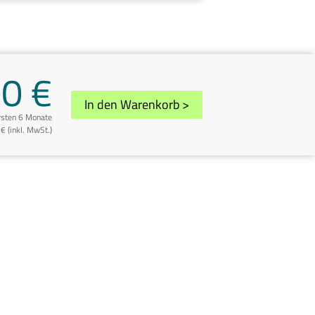
00 €
In den Warenkorb
>
ersten 6 Monate
€ (inkl. MwSt.)