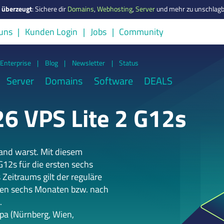
s überzeugt
:
Sichere dir
Domains
,
Webhosting
,
Server
und mehr zu unschlagb
uns
Kunden Login
Jobs
Community
Enterprise
|
Blog
|
Newsletter
|
Status
Server
Domains
Software
DEALS
6 VPS Lite 2 G12s
tand warst. Mit diesem
G12s für die ersten sechs
Zeitraums gilt der reguläre
sten sechs Monaten bzw. nach
.
a (Nürnberg, Wien,