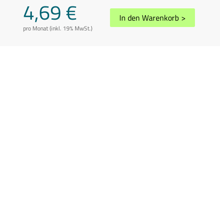
4,69 €
In den Warenkorb
>
pro Monat (inkl. 19% MwSt.)
AGB
Datenschutz
Impressum
Disclaimer
Whistleblowing
Vertrag kündigen
Abuse melden
Sitemap
Cookie-Einstellungen
In Übereinstimmung mit der Richtlinie 2006/112/EG in der geänderten
Fassung können die Preise je nach Wohnsitzland des Kunden variieren.
Preis inkl. 19% USt.