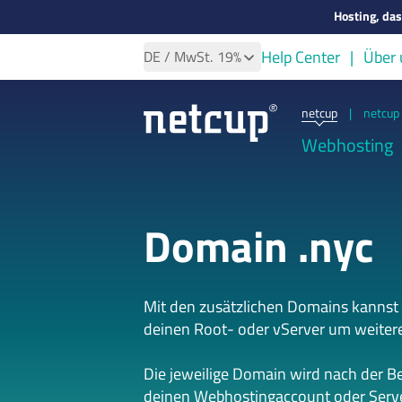
Hosting, da
Help Center
Über 
DE
/ MwSt.
19%
netcup
|
netcup 
Webhosting
Domain .nyc
Mit den zusätzlichen Domains kannst
deinen Root- oder vServer um weiter
Die jeweilige Domain wird nach der B
deinen Webhostingaccount oder Serve