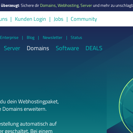
s überzeugt
:
Sichere dir
Domains
,
Webhosting
,
Server
und mehr zu unschlagb
uns
Kunden Login
Jobs
Community
Enterprise
|
Blog
|
Newsletter
|
Status
Server
Domains
Software
DEALS
 du dein Webhostingpaket,
e Domains erweitern.
estellung automatisch auf
r geschaltet. Bei einem