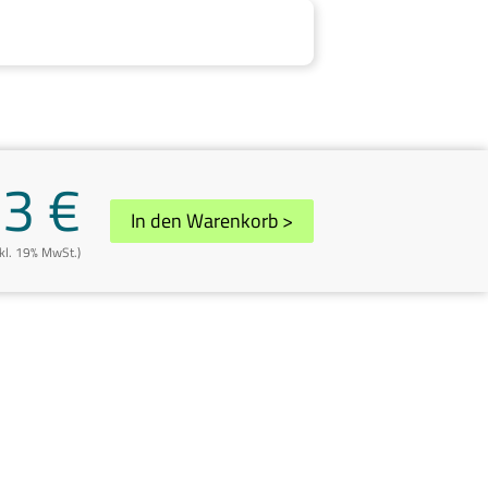
93 €
In den Warenkorb
>
nkl. 19% MwSt.)