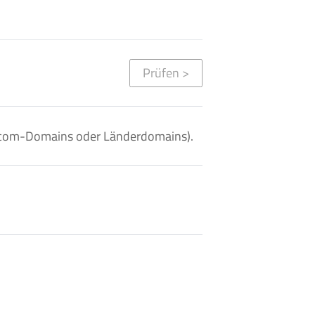
Prüfen
>
. .com-Domains oder Länderdomains).