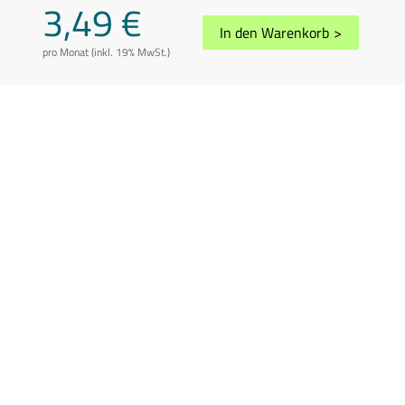
3,49 €
In den Warenkorb
>
pro Monat (inkl. 19% MwSt.)
AGB
Datenschutz
Impressum
Disclaimer
Whistleblowing
Vertrag kündigen
Abuse melden
Sitemap
Cookie-Einstellungen
In Übereinstimmung mit der Richtlinie 2006/112/EG in der geänderten
Fassung können die Preise je nach Wohnsitzland des Kunden variieren.
Preis inkl. 19% USt.