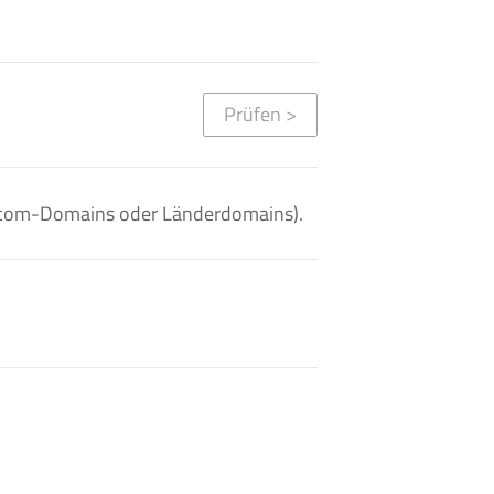
Prüfen
>
. .com-Domains oder Länderdomains).