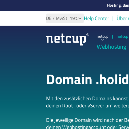
Hosting, da
Help Center
Über 
DE
/ MwSt.
19%
netcup
|
netcup 
Webhosting
Domain .holi
Mit den zusätzlichen Domains kannst
deinen Root- oder vServer um weiter
Die jeweilige Domain wird nach der B
deinen Webhostingaccount oder Serve