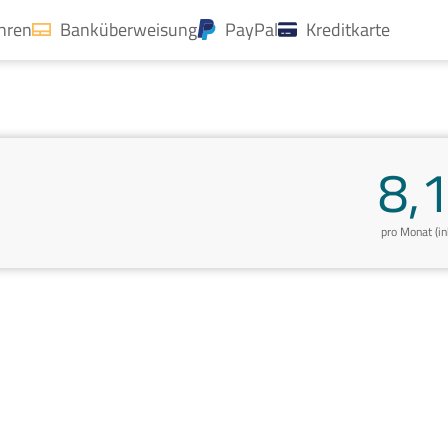
ahren
Banküberweisung
PayPal
Kreditkarte
8,
pro Monat (i