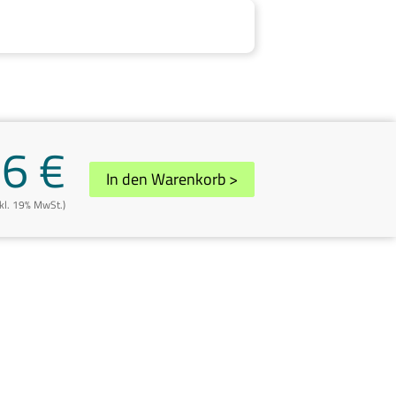
16 €
In den Warenkorb
>
nkl. 19% MwSt.)