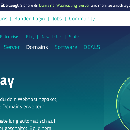
s überzeugt
:
Sichere dir
Domains
,
Webhosting
,
Server
und mehr zu unschlagb
uns
Kunden Login
Jobs
Community
Enterprise
|
Blog
|
Newsletter
|
Status
Server
Domains
Software
DEALS
day
 du dein Webhostingpaket,
e Domains erweitern.
estellung automatisch auf
r geschaltet. Bei einem