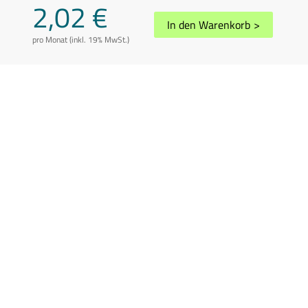
2,02 €
In den Warenkorb
>
pro Monat (inkl. 19% MwSt.)
AGB
Datenschutz
Impressum
Disclaimer
Whistleblowing
Vertrag kündigen
Abuse melden
Sitemap
Cookie-Einstellungen
In Übereinstimmung mit der Richtlinie 2006/112/EG in der geänderten
Fassung können die Preise je nach Wohnsitzland des Kunden variieren.
Preis inkl. 19% USt.