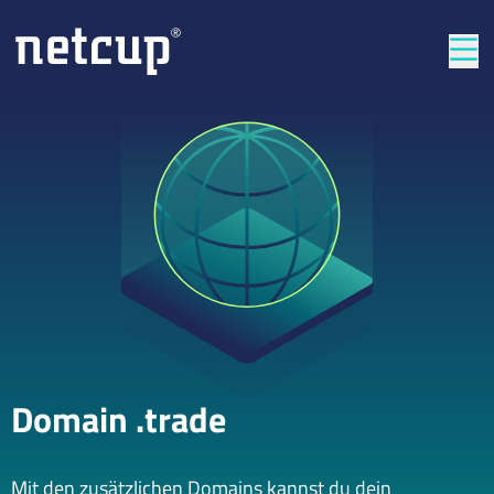
Län
Domain .trade
Mit den zusätzlichen Domains kannst du dein