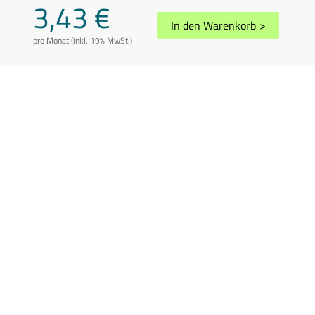
3,43 €
In den Warenkorb
>
pro Monat (inkl. 19% MwSt.)
AGB
Datenschutz
Impressum
Disclaimer
Whistleblowing
Vertrag kündigen
Abuse melden
Sitemap
Cookie-Einstellungen
In Übereinstimmung mit der Richtlinie 2006/112/EG in der geänderten
Fassung können die Preise je nach Wohnsitzland des Kunden variieren.
Preis inkl. 19% USt.