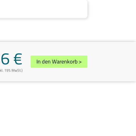
46 €
In den Warenkorb
>
nkl. 19% MwSt.)