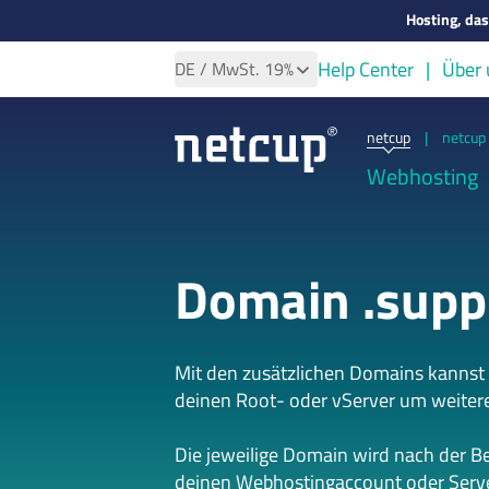
Hosting, da
Help Center
Über 
DE
/ MwSt.
19%
netcup
|
netcup 
Webhosting
Domain .supp
Mit den zusätzlichen Domains kannst
deinen Root- oder vServer um weiter
Die jeweilige Domain wird nach der B
deinen Webhostingaccount oder Serve