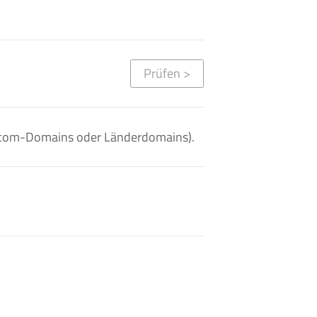
Prüfen
>
. .com-Domains oder Länderdomains).