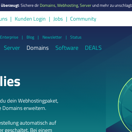
s überzeugt
:
Sichere dir
Domains
,
Webhosting
,
Server
und mehr zu unschlagb
uns
Kunden Login
Jobs
Community
Enterprise
|
Blog
|
Newsletter
|
Status
Server
Domains
Software
DEALS
lies
 du dein Webhostingpaket,
e Domains erweitern.
estellung automatisch auf
r geschaltet. Bei einem