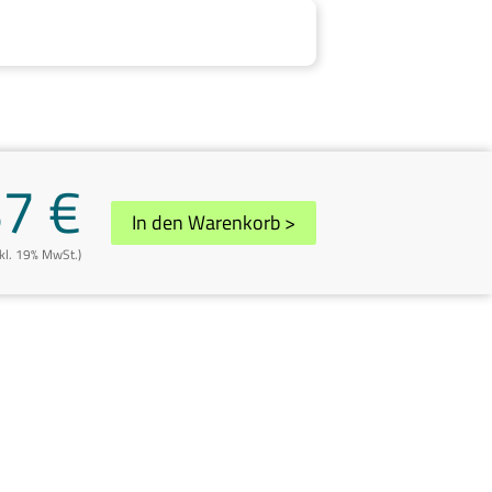
87 €
In den Warenkorb
>
nkl. 19% MwSt.)