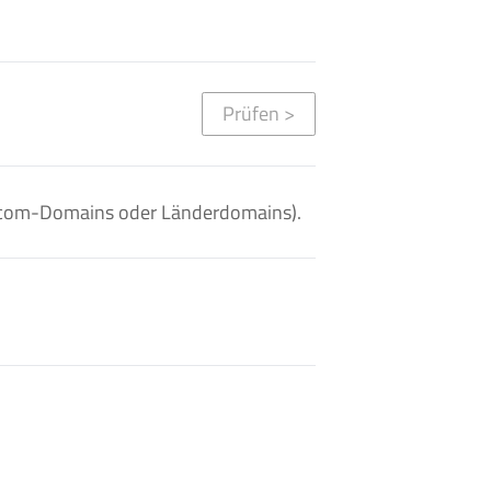
Prüfen
>
. .com-Domains oder Länderdomains).