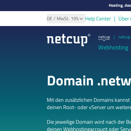
Hosting, da
Help Center
Über 
DE
/ MwSt.
19%
netcup
|
netcup 
Webhosting
Domain .netw
Mit den zusätzlichen Domains kannst
deinen Root- oder vServer um weiter
Die jeweilige Domain wird nach der B
deinen Webhostingaccount oder Serve