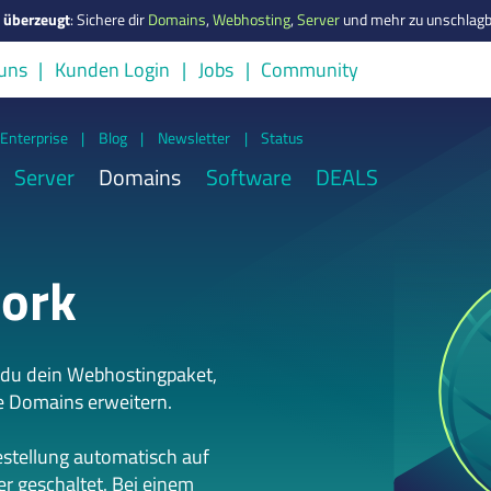
s überzeugt
:
Sichere dir
Domains
,
Webhosting
,
Server
und mehr zu unschlagb
uns
Kunden Login
Jobs
Community
Enterprise
|
Blog
|
Newsletter
|
Status
Server
Domains
Software
DEALS
ork
 du dein Webhostingpaket,
e Domains erweitern.
estellung automatisch auf
r geschaltet. Bei einem