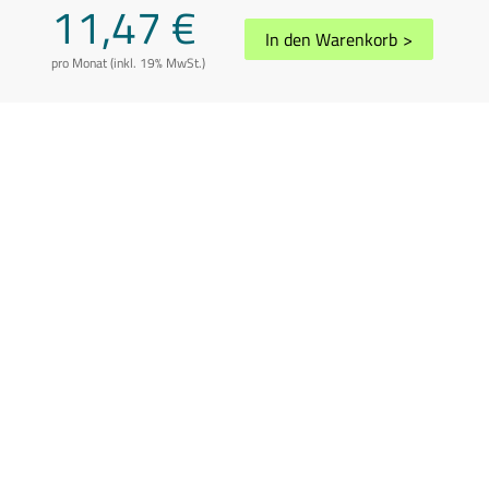
11,47 €
In den Warenkorb
>
pro Monat (inkl. 19% MwSt.)
AGB
Datenschutz
Impressum
Disclaimer
Whistleblowing
Vertrag kündigen
Abuse melden
Sitemap
Cookie-Einstellungen
In Übereinstimmung mit der Richtlinie 2006/112/EG in der geänderten
Fassung können die Preise je nach Wohnsitzland des Kunden variieren.
Preis inkl. 19% USt.