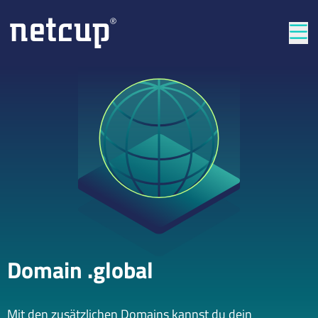
Län
Domain .global
Mit den zusätzlichen Domains kannst du dein