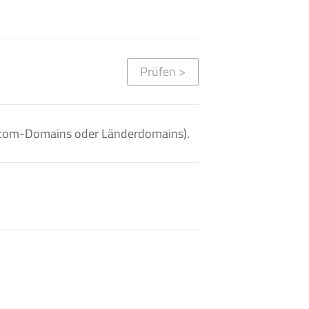
Prüfen
>
. .com-Domains oder Länderdomains).