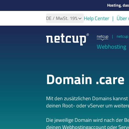
Hosting, da
Help Center
Über 
DE
/ MwSt.
19%
netcup
|
netcup 
Webhosting
Domain .care
Mit den zusätzlichen Domains kannst
deinen Root- oder vServer um weiter
Die jeweilige Domain wird nach der B
deinen Webhostingaccount oder Serve