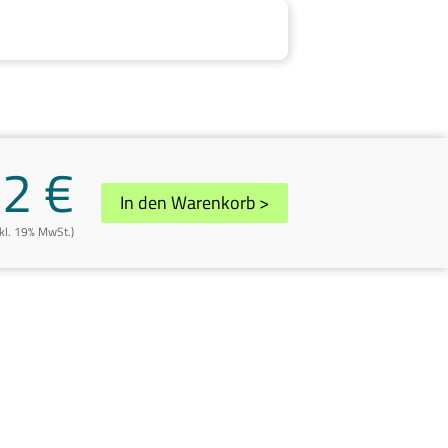
32 €
In den Warenkorb
>
nkl. 19% MwSt.)