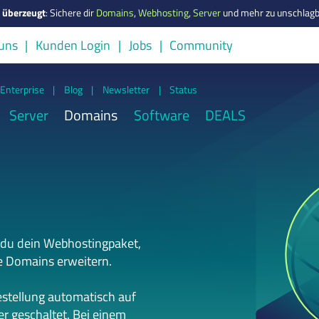
s überzeugt
:
Sichere dir
Domains
,
Webhosting
,
Server
und mehr zu unschlagb
uns
Kunden Login
Jobs
Community
Enterprise
|
Blog
|
Newsletter
|
Status
Server
Domains
Software
DEALS
 du dein Webhostingpaket,
e Domains erweitern.
estellung automatisch auf
r geschaltet. Bei einem