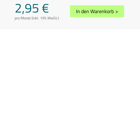
2,95 €
In den Warenkorb
>
pro Monat (inkl. 19% MwSt.)
AGB
Datenschutz
Impressum
Disclaimer
Whistleblowing
Vertrag kündigen
Abuse melden
Sitemap
Cookie-Einstellungen
In Übereinstimmung mit der Richtlinie 2006/112/EG in der geänderten
Fassung können die Preise je nach Wohnsitzland des Kunden variieren.
Preis inkl. 19% USt.