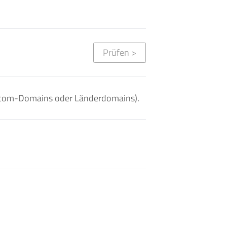
Prüfen
>
. .com-Domains oder Länderdomains).