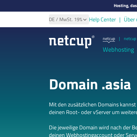
Hosting, da
Help Center
Über 
DE
/ MwSt.
19%
netcup
|
netcup 
Webhosting
Domain .asia
Mit den zusätzlichen Domains kannst
deinen Root- oder vServer um weiter
Die jeweilige Domain wird nach der B
deinen Webhostingaccount oder Serve