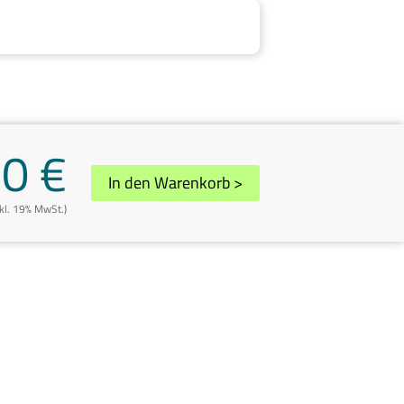
30 €
In den Warenkorb
>
nkl. 19% MwSt.)