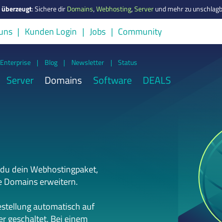
s überzeugt
:
Sichere dir
Domains
,
Webhosting
,
Server
und mehr zu unschlagb
uns
Kunden Login
Jobs
Community
Enterprise
|
Blog
|
Newsletter
|
Status
Server
Domains
Software
DEALS
 du dein Webhostingpaket,
e Domains erweitern.
estellung automatisch auf
r geschaltet. Bei einem