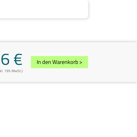
6 €
In den Warenkorb
>
nkl. 19% MwSt.)