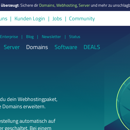
s überzeugt
:
Sichere dir
Domains
,
Webhosting
,
Server
und mehr zu unschlagb
uns
Kunden Login
Jobs
Community
Enterprise
|
Blog
|
Newsletter
|
Status
Server
Domains
Software
DEALS
 du dein Webhostingpaket,
e Domains erweitern.
estellung automatisch auf
r geschaltet. Bei einem