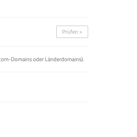
Prüfen
>
. .com-Domains oder Länderdomains).