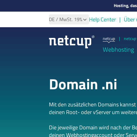
Hosting, da
Help Center
Über 
DE
/ MwSt.
19%
netcup
|
netcup 
Webhosting
Domain .ni
Mit den zusätzlichen Domains kannst
deinen Root- oder vServer um weiter
Die jeweilige Domain wird nach der B
deinen Webhostingaccount oder Serve