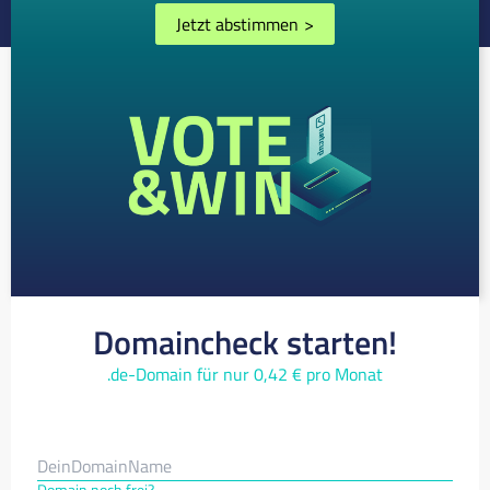
Jetzt abstimmen
>
Domaincheck starten!
.de-Domain für nur 0,42 € pro Monat
Domain noch frei?