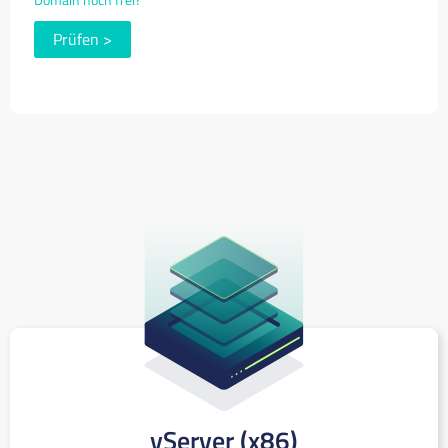
Prüfen
>
vServer (x86)