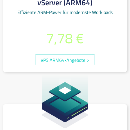
vServer (ARM64)
Effiziente ARM-Power für modernste Workloads
bereits ab monatlich
7,78 €
(inkl. 19% MwSt.)
VPS ARM64-Angebote
>