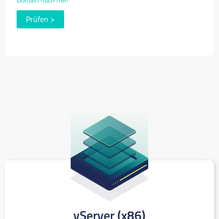
Prüfen
>
vServer (x86)