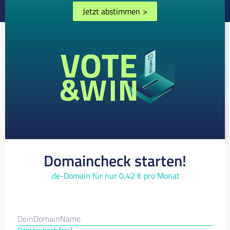
Jetzt abstimmen
>
Domaincheck starten!
.de-Domain für nur 0,42 € pro Monat
Domain noch frei?