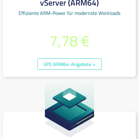
vServer (ARM64)
Effiziente ARM-Power für modernste Workloads
bereits ab monatlich
7,78 €
(inkl. 19% MwSt.)
VPS ARM64-Angebote
>